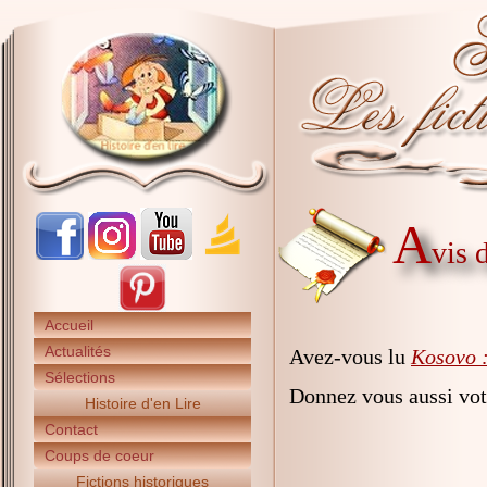
A
vis 
Accueil
Actualités
Avez-vous lu
Kosovo :
Sélections
Donnez vous aussi vot
Histoire d'en Lire
Contact
Coups de coeur
Fictions historiques