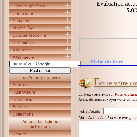
Evaluation actue
Histoire générale
5.0
/
Préhistoire
Antiquité
Moyen-Âge
Epoque Moderne
XIXè siècle
XXè siècle
XXIè siècle
Fiche du livre
Les Acteurs du Livre
E
crire votre 
Auteurs
Illustrateurs
Ecrivez votre avis sur
Kosovo : mon
Avant de nous envoyer votre commen
Interviews
Editeurs
Votre Pseudo
:
Collections
Votre Avis :
(Celui-ci sera enregist
Autour des fictions
historiques
Revues