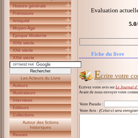
Histoire générale
Evaluation actuell
Préhistoire
Antiquité
5.0
Moyen-Âge
Epoque Moderne
XIXè siècle
XXè siècle
Fiche du livre
XXIè siècle
E
crire votre c
Les Acteurs du Livre
Auteurs
Ecrivez votre avis sur
Le Journal d'
Avant de nous envoyer votre commen
Illustrateurs
Interviews
Votre Pseudo
:
Editeurs
Votre Avis :
(Celui-ci sera enregist
Collections
Autour des fictions
historiques
Revues