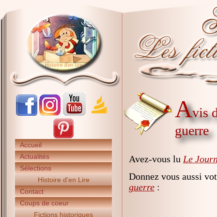
A
vis 
guerre
Accueil
Actualités
Avez-vous lu
Le Journ
Sélections
Donnez vous aussi vot
Histoire d'en Lire
guerre
:
Contact
Coups de coeur
Fictions historiques