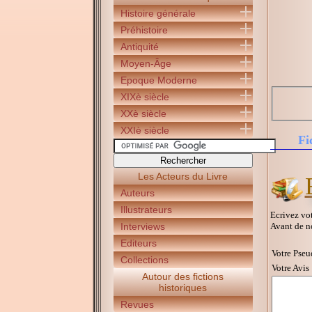
Histoire générale
Préhistoire
Antiquité
Moyen-Âge
Epoque Moderne
XIXè siècle
XXè siècle
XXIè siècle
Fi
Les Acteurs du Livre
Auteurs
Illustrateurs
Ecrivez vot
Avant de n
Interviews
Editeurs
Votre Pseu
Collections
Votre Avis 
Autour des fictions
historiques
Revues