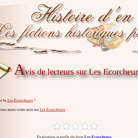
A
vis de lecteurs sur Les Ecorcheur
s lu
Les Ecorcheurs
?
us aussi votre avis sur
Les Ecorcheurs
:
Evaluation actuelle du livre
Les Ecorcheurs
: