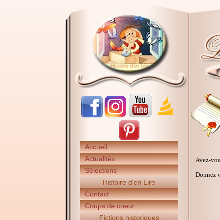
Accueil
Actualités
Avez-vou
Sélections
Donnez vo
Histoire d'en Lire
Contact
Coups de coeur
Fictions historiques