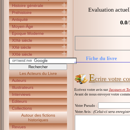
Histoire générale
Evaluation actuel
Préhistoire
Antiquité
0.0
/
Moyen-Âge
Epoque Moderne
XIXè siècle
XXè siècle
XXIè siècle
Fiche du livre
Les Acteurs du Livre
E
crire votre c
Auteurs
Illustrateurs
Ecrivez votre avis sur
Jacques et To
Avant de nous envoyer votre commen
Interviews
Editeurs
Votre Pseudo
:
Collections
Votre Avis :
(Celui-ci sera enregist
Autour des fictions
historiques
Revues