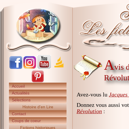
A
vis 
Révolu
Accueil
Actualités
Avez-vous lu
Jacques 
Sélections
Donnez vous aussi vot
Histoire d'en Lire
Révolution
:
Contact
Coups de coeur
Fictions historiques