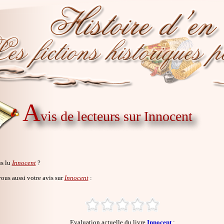
A
vis de lecteurs sur Innocent
s lu
Innocent
?
us aussi votre avis sur
Innocent
:
Evaluation actuelle du livre
Innocent
: