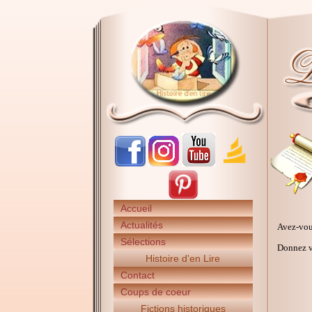
Accueil
Actualités
Avez-vou
Sélections
Donnez vo
Histoire d'en Lire
Contact
Coups de coeur
Fictions historiques