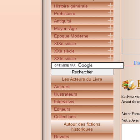
Histoire générale
Préhistoire
Antiquité
Moyen-Âge
Epoque Moderne
XIXè siècle
XXè siècle
XXIè siècle
Fi
Les Acteurs du Livre
Auteurs
Illustrateurs
Ecrivez vot
Avant de n
Interviews
Editeurs
Votre Pseu
Collections
Votre Avis 
Autour des fictions
historiques
Revues