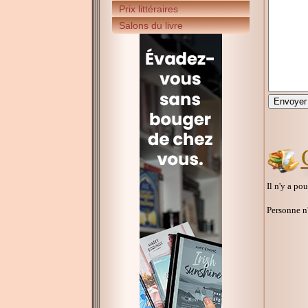
Prix littéraires
Salons du livre
Il n'y a po
Personne n'