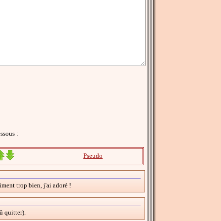
ssous :
Pseudo
iment trop bien, j'ai adoré !
 quitter).