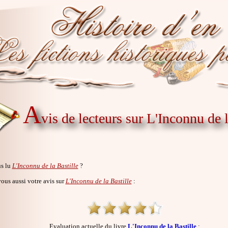
A
vis de lecteurs sur L'Inconnu de l
s lu
L'Inconnu de la Bastille
?
us aussi votre avis sur
L'Inconnu de la Bastille
:
Evaluation actuelle du livre
L'Inconnu de la Bastille
: