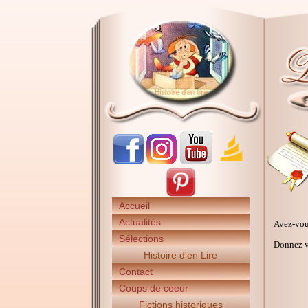
Accueil
Actualités
Avez-vou
Sélections
Donnez vo
Histoire d'en Lire
Contact
Coups de coeur
Fictions historiques