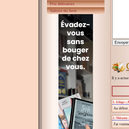
Prix littéraires
Salons du livre
Il y a actu
1. Ichigo : 
Au début j
2. Shitama :
J'ai vraim