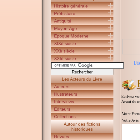
Histoire générale
Préhistoire
Antiquité
Moyen-Âge
Epoque Moderne
XIXè siècle
XXè siècle
XXIè siècle
Fi
Les Acteurs du Livre
Auteurs
Illustrateurs
Ecrivez vot
Avant de n
Interviews
Editeurs
Votre Pseu
Collections
Votre Avis 
Autour des fictions
historiques
Revues