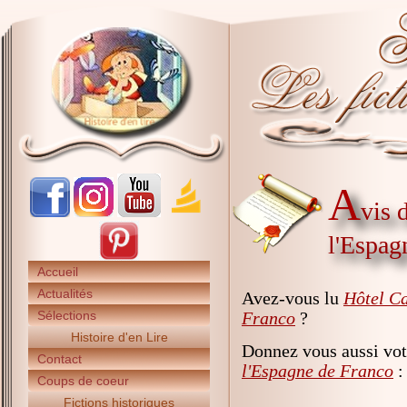
A
vis 
l'Espag
Accueil
Actualités
Avez-vous lu
Hôtel Ca
Sélections
Franco
?
Histoire d'en Lire
Donnez vous aussi vot
Contact
l'Espagne de Franco
:
Coups de coeur
Fictions historiques