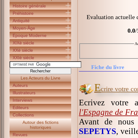
Histoire générale
Préhistoire
Evaluation actuelle 
Antiquité
Moyen-Âge
0.0
/
Epoque Moderne
XIXè siècle
A
XXè siècle
XXIè siècle
Fiche du livre
Les Acteurs du Livre
E
Auteurs
crire votre c
Illustrateurs
Interviews
Ecrivez votre 
Editeurs
l'Espagne de Fr
Collections
Avant de nous 
Autour des fictions
historiques
SEPETYS
, veil
Revues