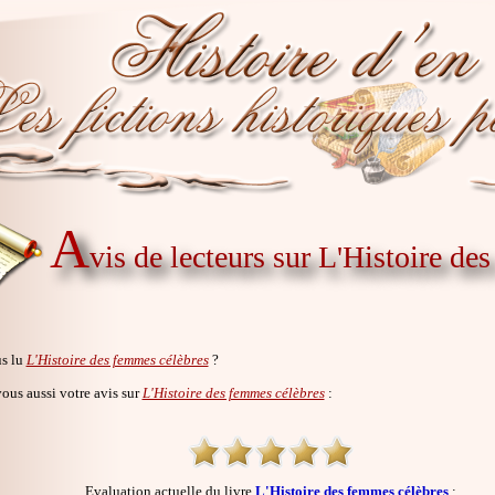
A
vis de lecteurs sur L'Histoire de
s lu
L'Histoire des femmes célèbres
?
us aussi votre avis sur
L'Histoire des femmes célèbres
:
Evaluation actuelle du livre
L'Histoire des femmes célèbres
: