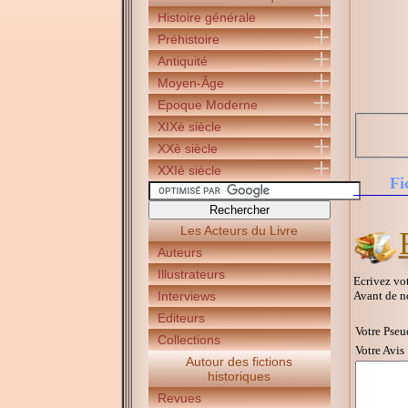
Histoire générale
Préhistoire
Antiquité
Moyen-Âge
Epoque Moderne
XIXè siècle
XXè siècle
XXIè siècle
Fi
Les Acteurs du Livre
Auteurs
Illustrateurs
Ecrivez vot
Avant de n
Interviews
Editeurs
Votre Pseu
Collections
Votre Avis 
Autour des fictions
historiques
Revues