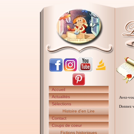
Accueil
Actualités
Avez-vou
Sélections
Donnez vo
Histoire d'en Lire
Contact
Coups de coeur
Fictions historiques