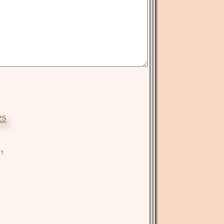
es
 !