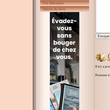
Prix littéraires
Salons du livre
Il n'y a po
Personne n'