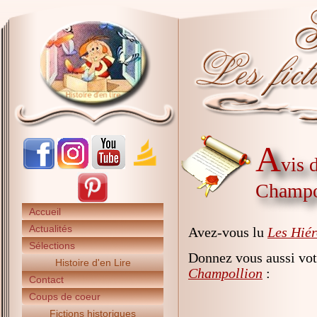
A
vis 
Champo
Accueil
Actualités
Avez-vous lu
Les Hiér
Sélections
Donnez vous aussi vot
Histoire d'en Lire
Champollion
:
Contact
Coups de coeur
Fictions historiques