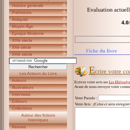
Histoire générale
Evaluation actuell
Préhistoire
Antiquité
4.0
Moyen-Âge
Epoque Moderne
XIXè siècle
XXè siècle
Fiche du livre
XXIè siècle
E
crire votre c
Les Acteurs du Livre
Auteurs
Ecrivez votre avis sur
Les Hiérogly
Avant de nous envoyer votre commen
Illustrateurs
Interviews
Votre Pseudo
:
Editeurs
Votre Avis :
(Celui-ci sera enregist
Collections
Autour des fictions
historiques
Revues