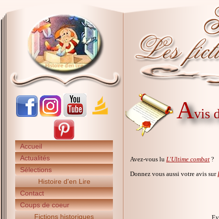
A
vis 
Accueil
Actualités
Avez-vous lu
L'Ultime combat
?
Sélections
Donnez vous aussi votre avis sur
Histoire d'en Lire
Contact
Coups de coeur
Fictions historiques
Ev