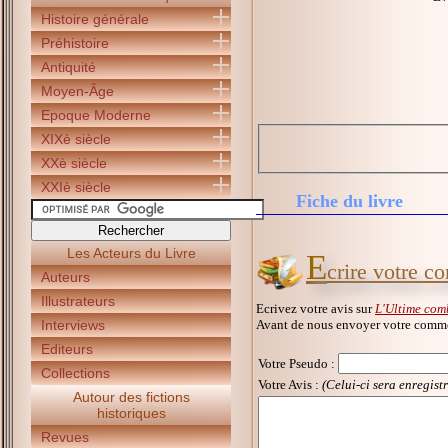
Histoire générale
Préhistoire
Antiquité
Moyen-Âge
Epoque Moderne
XIXè siècle
XXè siècle
XXIè siècle
Fiche du livre
Les Acteurs du Livre
E
crire votre c
Auteurs
Illustrateurs
Ecrivez votre avis sur
L'Ultime com
Avant de nous envoyer votre commen
Interviews
Editeurs
Votre Pseudo
:
Collections
Votre Avis :
(Celui-ci sera enregist
Autour des fictions
historiques
Revues