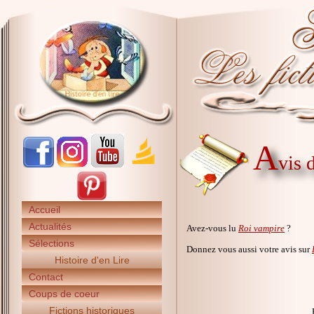
A
vis 
Accueil
Actualités
Avez-vous lu
Roi vampire
?
Sélections
Donnez vous aussi votre avis sur
Histoire d'en Lire
Contact
Coups de coeur
Fictions historiques