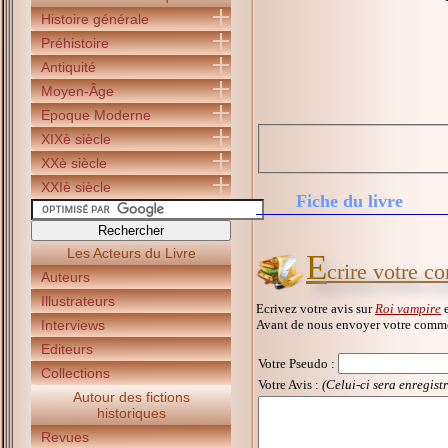
Histoire générale
Préhistoire
Antiquité
Moyen-Âge
Epoque Moderne
XIXè siècle
XXè siècle
XXIè siècle
Fiche du livre
Les Acteurs du Livre
E
crire votre c
Auteurs
Illustrateurs
Ecrivez votre avis sur
Roi vampire
e
Avant de nous envoyer votre commen
Interviews
Editeurs
Votre Pseudo
:
Collections
Votre Avis :
(Celui-ci sera enregist
Autour des fictions
historiques
Revues