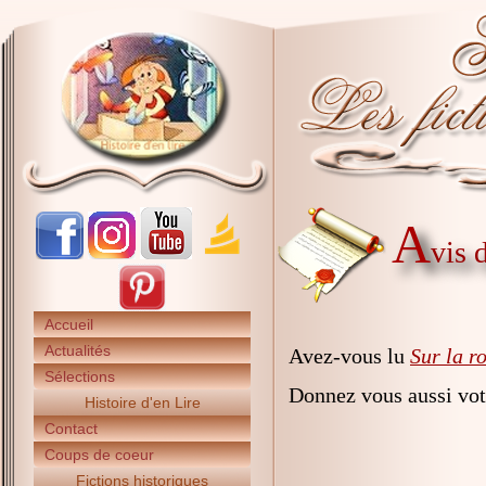
A
vis 
Accueil
Actualités
Avez-vous lu
Sur la r
Sélections
Donnez vous aussi vot
Histoire d'en Lire
Contact
Coups de coeur
Fictions historiques