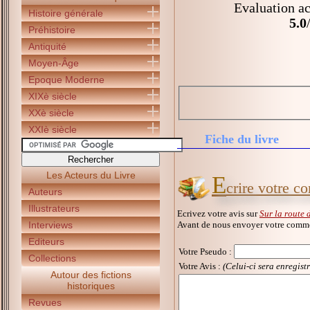
Evaluation ac
Histoire générale
5.0
Préhistoire
Antiquité
Moyen-Âge
Epoque Moderne
XIXè siècle
XXè siècle
XXIè siècle
Fiche du livre
Les Acteurs du Livre
E
crire votre c
Auteurs
Illustrateurs
Ecrivez votre avis sur
Sur la route
Avant de nous envoyer votre commen
Interviews
Editeurs
Votre Pseudo
:
Collections
Votre Avis :
(Celui-ci sera enregist
Autour des fictions
historiques
Revues