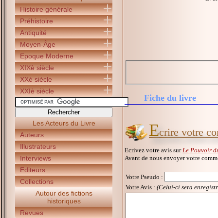
Histoire générale
Préhistoire
Antiquité
Moyen-Âge
Epoque Moderne
XIXè siècle
XXè siècle
XXIè siècle
Fiche du livre
Les Acteurs du Livre
E
crire votre c
Auteurs
Illustrateurs
Ecrivez votre avis sur
Le Pouvoir d
Avant de nous envoyer votre commen
Interviews
Editeurs
Votre Pseudo
:
Collections
Votre Avis :
(Celui-ci sera enregist
Autour des fictions
historiques
Revues