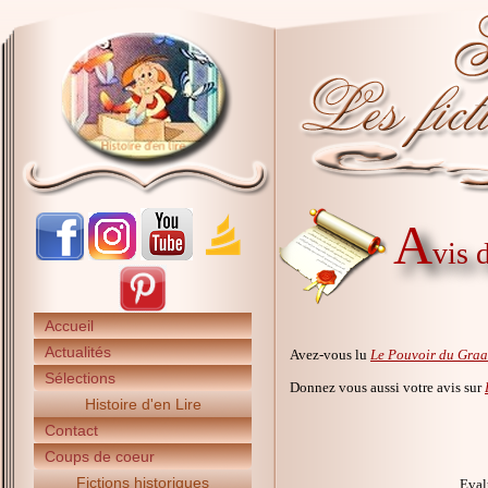
A
vis 
Accueil
Actualités
Avez-vous lu
Le Pouvoir du Graa
Sélections
Donnez vous aussi votre avis sur
Histoire d'en Lire
Contact
Coups de coeur
Fictions historiques
Eval