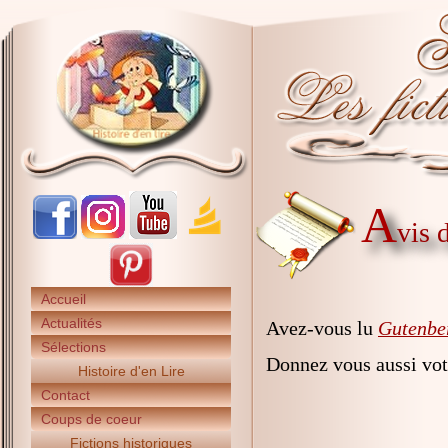
A
vis 
Accueil
Actualités
Avez-vous lu
Gutenber
Sélections
Donnez vous aussi vot
Histoire d'en Lire
Contact
Coups de coeur
Fictions historiques