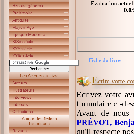
Evaluation actuel
Histoire générale
0.0
/
Préhistoire
Antiquité
Moyen-Âge
Epoque Moderne
XIXè siècle
XXè siècle
XXIè siècle
Fiche du livre
Les Acteurs du Livre
E
crire votre c
Auteurs
Illustrateurs
Ecrivez votre av
Interviews
formulaire ci-des
Editeurs
Avant de nous 
Collections
Autour des fictions
PRÉVOT, Benj
historiques
qu'il respecte no
Revues