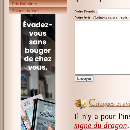
Prix littéraires
Salons du livre
Votre Pseudo
:
Votre Avis :
(Celui-ci sera enregist
C
ritiques et a
Il n'y a pour l'i
signe du dragon
.