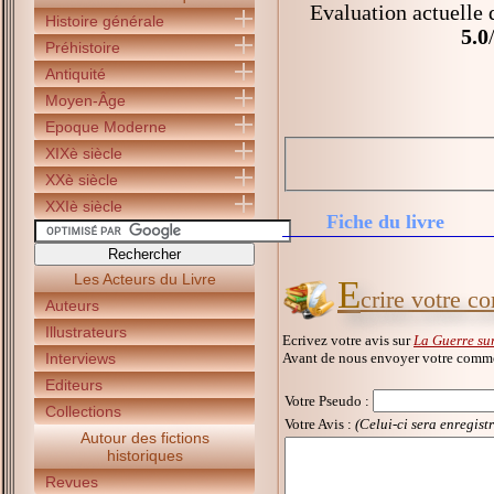
Evaluation actuelle 
Histoire générale
5.0
Préhistoire
Antiquité
Moyen-Âge
Epoque Moderne
XIXè siècle
XXè siècle
XXIè siècle
Fiche du livre
Les Acteurs du Livre
E
crire votre c
Auteurs
Illustrateurs
Ecrivez votre avis sur
La Guerre su
Avant de nous envoyer votre commen
Interviews
Editeurs
Votre Pseudo
:
Collections
Votre Avis :
(Celui-ci sera enregist
Autour des fictions
historiques
Revues