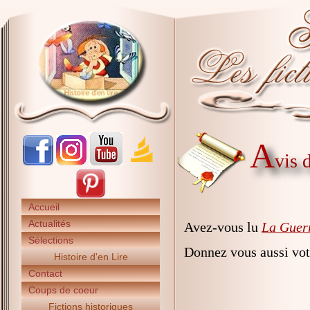
A
vis 
Accueil
Actualités
Avez-vous lu
La Guerr
Sélections
Donnez vous aussi vot
Histoire d'en Lire
Contact
Coups de coeur
Fictions historiques