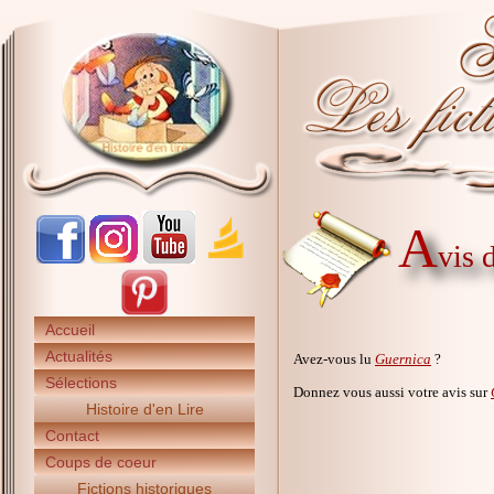
A
vis 
Accueil
Actualités
Avez-vous lu
Guernica
?
Sélections
Donnez vous aussi votre avis sur
Histoire d'en Lire
Contact
Coups de coeur
Fictions historiques