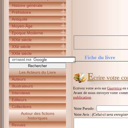
Histoire générale
Préhistoire
Antiquité
Moyen-Âge
Epoque Moderne
XIXè siècle
XXè siècle
XXIè siècle
Fiche du livre
Les Acteurs du Livre
E
crire votre c
Auteurs
Illustrateurs
Ecrivez votre avis sur
Guernica
en u
Avant de nous envoyer votre comme
Interviews
publication
.
Editeurs
Collections
Votre Pseudo
:
Autour des fictions
Votre Avis :
(Celui-ci sera enregist
historiques
Revues