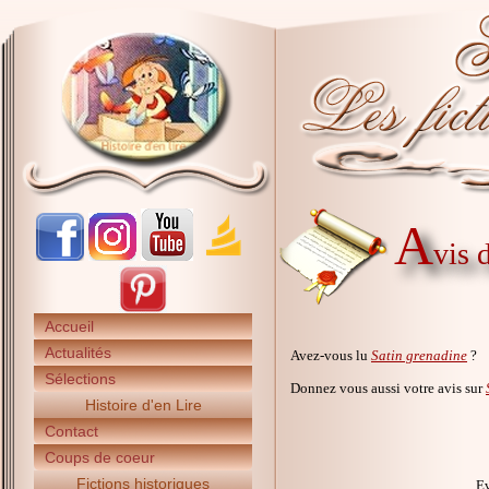
A
vis 
Accueil
Actualités
Avez-vous lu
Satin grenadine
?
Sélections
Donnez vous aussi votre avis sur
Histoire d'en Lire
Contact
Coups de coeur
Fictions historiques
Ev