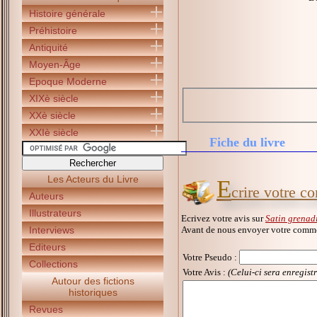
Histoire générale
Préhistoire
Antiquité
Moyen-Âge
Epoque Moderne
XIXè siècle
XXè siècle
XXIè siècle
Fiche du livre
Les Acteurs du Livre
E
crire votre c
Auteurs
Illustrateurs
Ecrivez votre avis sur
Satin grenad
Avant de nous envoyer votre commen
Interviews
Editeurs
Votre Pseudo
:
Collections
Votre Avis :
(Celui-ci sera enregist
Autour des fictions
historiques
Revues