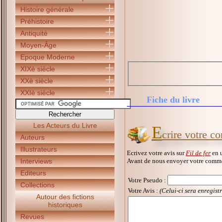
Histoire générale
Préhistoire
Antiquité
Moyen-Âge
Epoque Moderne
XIXè siècle
XXè siècle
XXIè siècle
Fiche du livre
Les Acteurs du Livre
E
crire votre c
Auteurs
Illustrateurs
Ecrivez votre avis sur
Fil de fer
en u
Avant de nous envoyer votre commen
Interviews
Editeurs
Votre Pseudo
:
Collections
Votre Avis :
(Celui-ci sera enregist
Autour des fictions
historiques
Revues