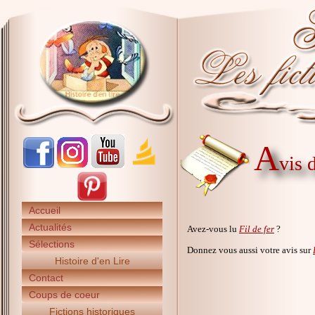
A
vis 
Accueil
Actualités
Avez-vous lu
Fil de fer
?
Sélections
Donnez vous aussi votre avis sur
Histoire d'en Lire
Contact
Coups de coeur
Fictions historiques