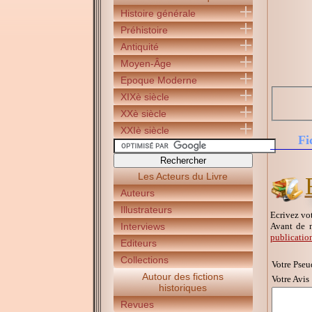
Histoire générale
Préhistoire
Antiquité
Moyen-Âge
Epoque Moderne
XIXè siècle
XXè siècle
XXIè siècle
Fi
Les Acteurs du Livre
Auteurs
Illustrateurs
Ecrivez vot
Avant de 
Interviews
publicatio
Editeurs
Collections
Votre Pseu
Autour des fictions
Votre Avis 
historiques
Revues