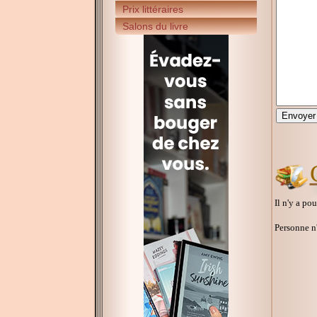
Prix littéraires
Salons du livre
Il n'y a po
Personne n'