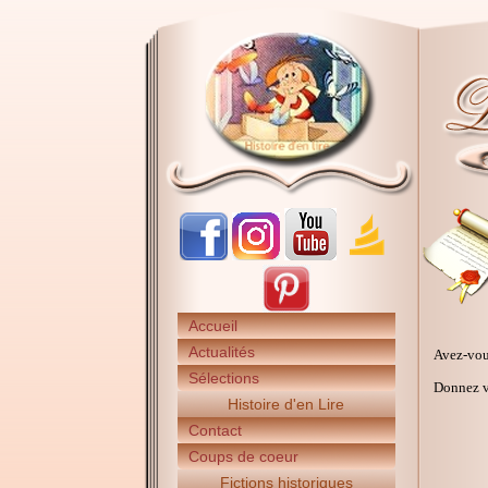
Accueil
Actualités
Avez-vou
Sélections
Donnez vo
Histoire d'en Lire
Contact
Coups de coeur
Fictions historiques