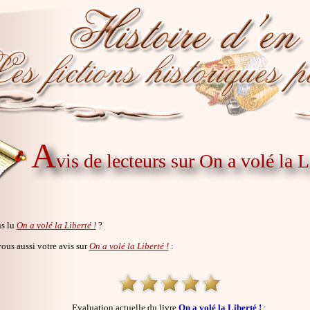
A
vis de lecteurs sur On a volé la L
s lu
On a volé la Liberté !
?
us aussi votre avis sur
On a volé la Liberté !
:
Evaluation actuelle du livre
On a volé la Liberté !
: