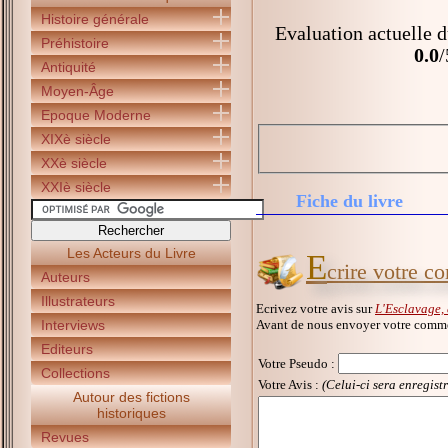
Histoire générale
Evaluation actuelle d
Préhistoire
0.0
/
Antiquité
Moyen-Âge
Epoque Moderne
XIXè siècle
XXè siècle
XXIè siècle
Fiche du livre
Les Acteurs du Livre
E
crire votre c
Auteurs
Illustrateurs
Ecrivez votre avis sur
L'Esclavage, 
Avant de nous envoyer votre commen
Interviews
Editeurs
Votre Pseudo
:
Collections
Votre Avis :
(Celui-ci sera enregist
Autour des fictions
historiques
Revues