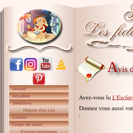
A
vis 
Accueil
Actualités
Avez-vous lu
L'Esclav
Sélections
Donnez vous aussi vot
Histoire d'en Lire
:
Contact
Coups de coeur
Fictions historiques