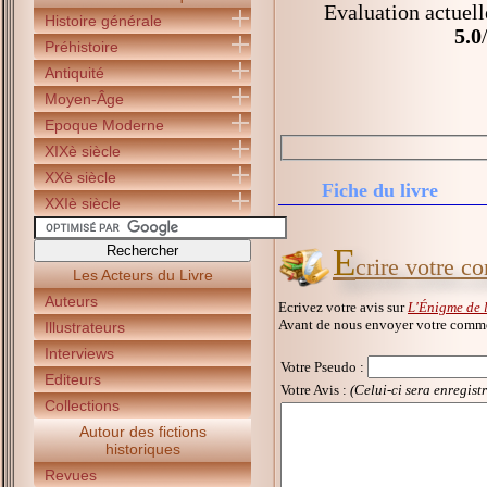
Evaluation actuell
Histoire générale
5.0
Préhistoire
Antiquité
Moyen-Âge
Epoque Moderne
XIXè siècle
XXè siècle
Fiche du livre
XXIè siècle
E
crire votre c
Les Acteurs du Livre
Auteurs
Ecrivez votre avis sur
L'Énigme de 
Avant de nous envoyer votre commen
Illustrateurs
Interviews
Votre Pseudo
:
Editeurs
Votre Avis :
(Celui-ci sera enregist
Collections
Autour des fictions
historiques
Revues