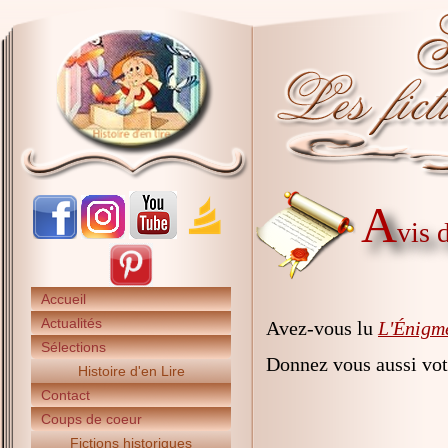
A
vis 
Accueil
Actualités
Avez-vous lu
L'Énigme
Sélections
Donnez vous aussi vot
Histoire d'en Lire
Contact
Coups de coeur
Fictions historiques