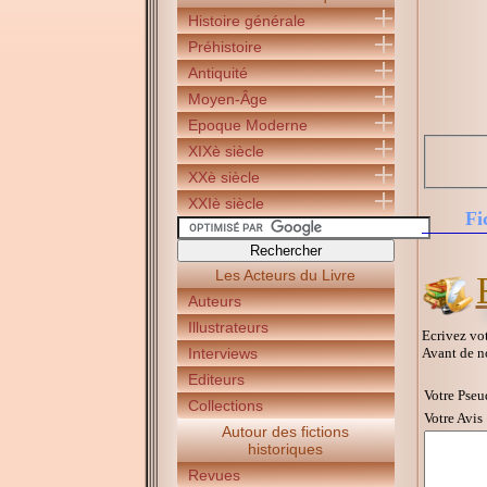
Histoire générale
Préhistoire
Antiquité
Moyen-Âge
Epoque Moderne
XIXè siècle
XXè siècle
XXIè siècle
Fi
Les Acteurs du Livre
Auteurs
Illustrateurs
Ecrivez vot
Avant de n
Interviews
Editeurs
Votre Pseu
Collections
Votre Avis 
Autour des fictions
historiques
Revues