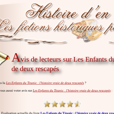
A
vis de lecteurs sur Les Enfants du 
de deux rescapés
s lu
Les Enfants du Titanic : l'histoire vraie de deux rescapés
?
us aussi votre avis sur
Les Enfants du Titanic : l'histoire vraie de deux rescapés
:
Evaluation actuelle du livre
Les Enfants du Titanic : l'histoire vraie de deux re