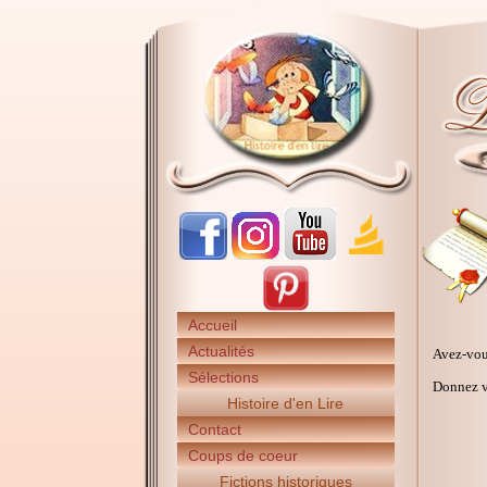
Accueil
Actualités
Avez-vou
Sélections
Donnez vo
Histoire d'en Lire
Contact
Coups de coeur
Fictions historiques