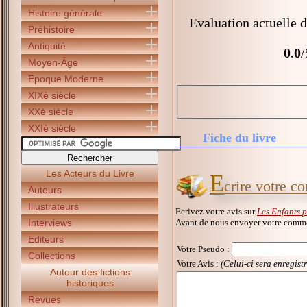
Histoire générale
Evaluation actuelle d
Préhistoire
Antiquité
0.0
/
Moyen-Âge
Epoque Moderne
XIXè siècle
XXè siècle
XXIè siècle
Fiche du livre
Les Acteurs du Livre
E
crire votre 
Auteurs
Illustrateurs
Ecrivez votre avis sur
Les Enfants 
Avant de nous envoyer votre commen
Interviews
Editeurs
Votre Pseudo
:
Collections
Votre Avis :
(Celui-ci sera enregist
Autour des fictions
historiques
Revues