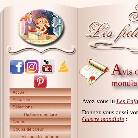
A
vis 
mondia
Accueil
Actualités
Avez-vous lu
Les Enfa
Sélections
Donnez vous aussi vot
Histoire d'en Lire
Guerre mondiale
:
Contact
Coups de coeur
Fictions historiques