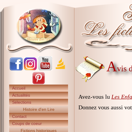
A
vis 
Accueil
Actualités
Avez-vous lu
Les Enfa
Sélections
Donnez vous aussi vot
Histoire d'en Lire
Contact
Coups de coeur
Fictions historiques