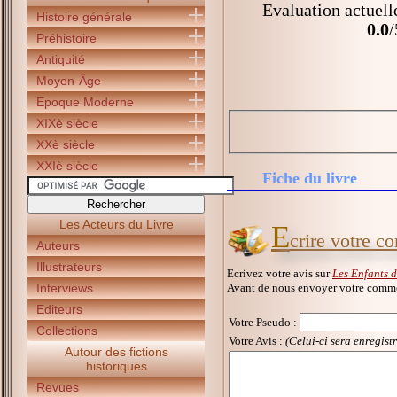
Evaluation actuell
Histoire générale
0.0
/
Préhistoire
Antiquité
Moyen-Âge
Epoque Moderne
XIXè siècle
XXè siècle
XXIè siècle
Fiche du livre
Les Acteurs du Livre
E
crire votre c
Auteurs
Illustrateurs
Ecrivez votre avis sur
Les Enfants d
Avant de nous envoyer votre commen
Interviews
Editeurs
Votre Pseudo
:
Collections
Votre Avis :
(Celui-ci sera enregist
Autour des fictions
historiques
Revues