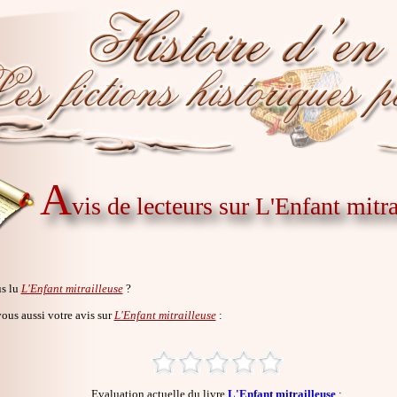
A
vis de lecteurs sur L'Enfant mitra
s lu
L'Enfant mitrailleuse
?
us aussi votre avis sur
L'Enfant mitrailleuse
:
Evaluation actuelle du livre
L'Enfant mitrailleuse
: