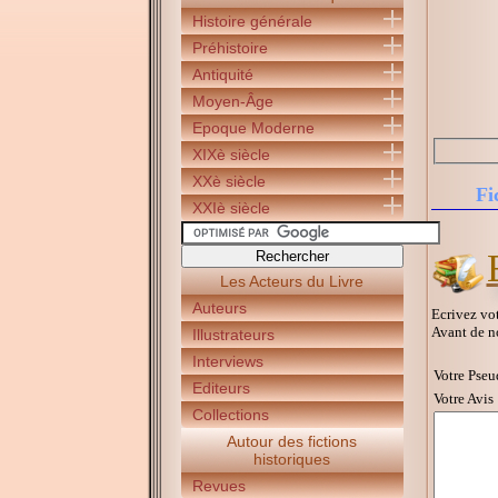
Histoire générale
Préhistoire
Antiquité
Moyen-Âge
Epoque Moderne
XIXè siècle
XXè siècle
Fi
XXIè siècle
Les Acteurs du Livre
Auteurs
Ecrivez vot
Avant de n
Illustrateurs
Interviews
Votre Pseu
Editeurs
Votre Avis 
Collections
Autour des fictions
historiques
Revues