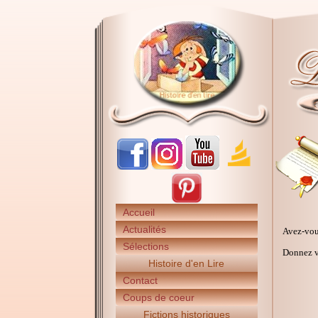
Accueil
Actualités
Avez-vou
Sélections
Donnez vo
Histoire d'en Lire
Contact
Coups de coeur
Fictions historiques