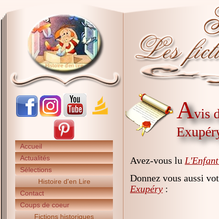
A
vis 
Exupér
Accueil
Actualités
Avez-vous lu
L'Enfant
Sélections
Donnez vous aussi vot
Histoire d'en Lire
Exupéry
:
Contact
Coups de coeur
Fictions historiques