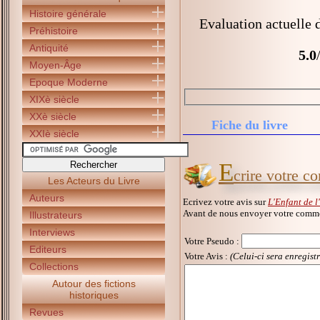
Histoire générale
Evaluation actuelle 
Préhistoire
Antiquité
5.0
Moyen-Âge
Epoque Moderne
XIXè siècle
XXè siècle
Fiche du livre
XXIè siècle
E
crire votre c
Les Acteurs du Livre
Auteurs
Ecrivez votre avis sur
L'Enfant de l
Avant de nous envoyer votre commen
Illustrateurs
Interviews
Votre Pseudo
:
Editeurs
Votre Avis :
(Celui-ci sera enregist
Collections
Autour des fictions
historiques
Revues