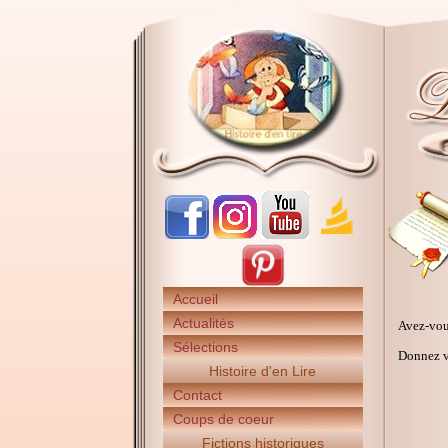
Accueil
Actualités
Avez-vou
Sélections
Donnez vo
Histoire d'en Lire
Contact
Coups de coeur
Fictions historiques