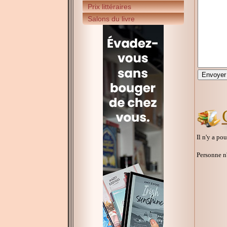
Prix littéraires
Salons du livre
Il n'y a po
Personne n'