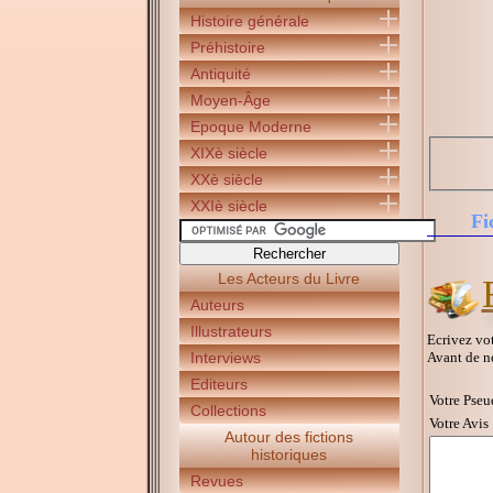
Histoire générale
Préhistoire
Antiquité
Moyen-Âge
Epoque Moderne
XIXè siècle
XXè siècle
XXIè siècle
Fi
Les Acteurs du Livre
Auteurs
Illustrateurs
Ecrivez vot
Avant de n
Interviews
Editeurs
Votre Pseu
Collections
Votre Avis 
Autour des fictions
historiques
Revues