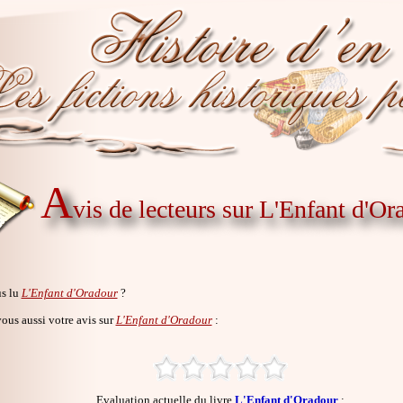
A
vis de lecteurs sur L'Enfant d'Or
s lu
L'Enfant d'Oradour
?
us aussi votre avis sur
L'Enfant d'Oradour
:
Evaluation actuelle du livre
L'Enfant d'Oradour
: