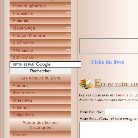
Histoire générale
Préhistoire
Antiquité
Moyen-Âge
Epoque Moderne
XIXè siècle
XXè siècle
XXIè siècle
Fiche du livre
Les Acteurs du Livre
E
crire votre 
Auteurs
Illustrateurs
Ecrivez votre avis sur
Emma 1
en ut
Avant de nous envoyer votre commen
Interviews
Editeurs
Votre Pseudo
:
Collections
Votre Avis :
(Celui-ci sera enregist
Autour des fictions
historiques
Revues