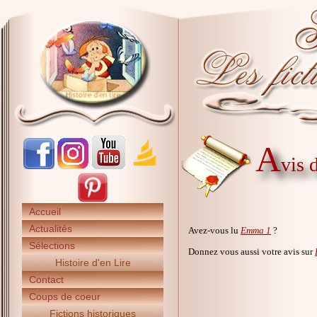
A
vis 
Accueil
Actualités
Avez-vous lu
Emma 1
?
Sélections
Donnez vous aussi votre avis sur
Histoire d'en Lire
Contact
Coups de coeur
Fictions historiques