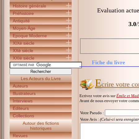
Histoire générale
Evaluation actue
Préhistoire
Antiquité
3.0
/
Moyen-Âge
Epoque Moderne
XIXè siècle
XXè siècle
XXIè siècle
Fiche du livre
Les Acteurs du Livre
E
crire votre c
Auteurs
Illustrateurs
Ecrivez votre avis sur
Émile et Mado
Avant de nous envoyer votre commen
Interviews
Editeurs
Votre Pseudo
:
Collections
Votre Avis :
(Celui-ci sera enregist
Autour des fictions
historiques
Revues