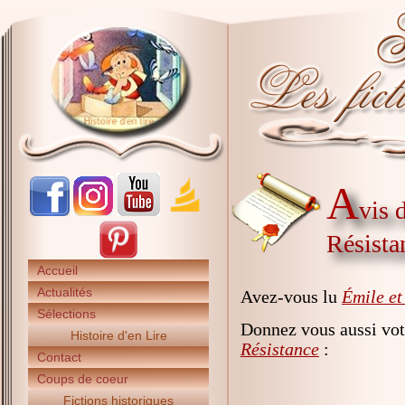
A
vis 
Résista
Accueil
Actualités
Avez-vous lu
Émile et
Sélections
Donnez vous aussi vot
Histoire d'en Lire
Résistance
:
Contact
Coups de coeur
Fictions historiques