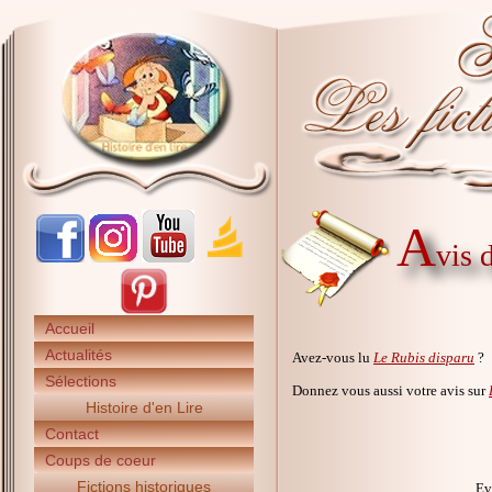
A
vis 
Accueil
Actualités
Avez-vous lu
Le Rubis disparu
?
Sélections
Donnez vous aussi votre avis sur
Histoire d'en Lire
Contact
Coups de coeur
Fictions historiques
Ev