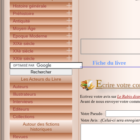
Histoire générale
Préhistoire
Antiquité
Moyen-Âge
Epoque Moderne
XIXè siècle
XXè siècle
XXIè siècle
Fiche du livre
Les Acteurs du Livre
E
crire votre c
Auteurs
Illustrateurs
Ecrivez votre avis sur
Le Rubis dis
Avant de nous envoyer votre commen
Interviews
Editeurs
Votre Pseudo
:
Collections
Votre Avis :
(Celui-ci sera enregist
Autour des fictions
historiques
Revues