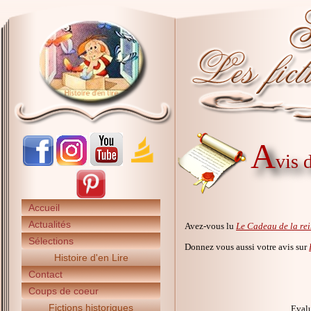
A
vis 
Accueil
Actualités
Avez-vous lu
Le Cadeau de la re
Sélections
Donnez vous aussi votre avis sur
Histoire d'en Lire
Contact
Coups de coeur
Fictions historiques
Evalu