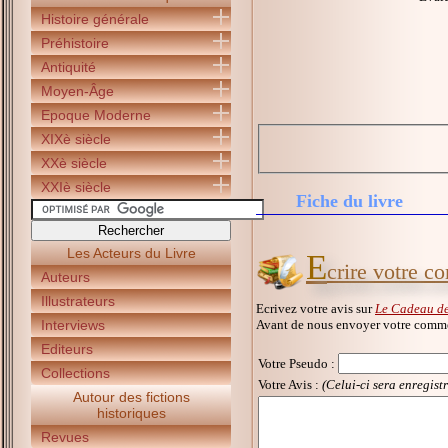
Histoire générale
Préhistoire
Antiquité
Moyen-Âge
Epoque Moderne
XIXè siècle
XXè siècle
XXIè siècle
Fiche du livre
Les Acteurs du Livre
E
crire votre c
Auteurs
Illustrateurs
Ecrivez votre avis sur
Le Cadeau de
Avant de nous envoyer votre commen
Interviews
Editeurs
Votre Pseudo
:
Collections
Votre Avis :
(Celui-ci sera enregist
Autour des fictions
historiques
Revues