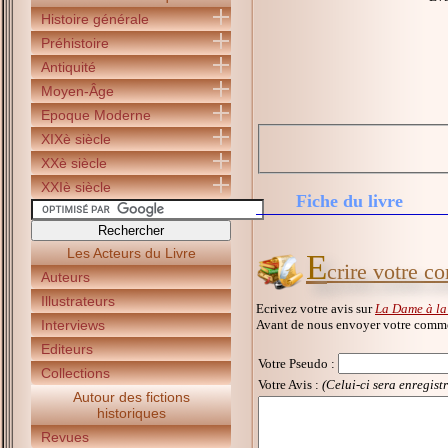
Histoire générale
Préhistoire
Antiquité
Moyen-Âge
Epoque Moderne
XIXè siècle
XXè siècle
XXIè siècle
Fiche du livre
Les Acteurs du Livre
E
crire votre c
Auteurs
Illustrateurs
Ecrivez votre avis sur
La Dame à la
Avant de nous envoyer votre commen
Interviews
Editeurs
Votre Pseudo
:
Collections
Votre Avis :
(Celui-ci sera enregist
Autour des fictions
historiques
Revues