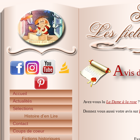
A
vis 
Accueil
Actualités
Avez-vous lu
La Dame à la rose
?
Sélections
Donnez vous aussi votre avis sur
Histoire d'en Lire
Contact
Coups de coeur
Fictions historiques
Eva