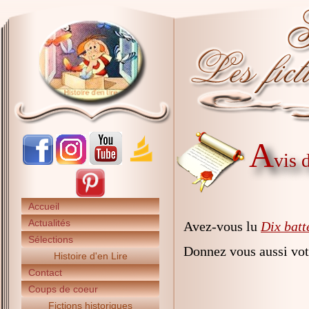
A
vis 
Accueil
Actualités
Avez-vous lu
Dix batt
Sélections
Donnez vous aussi vot
Histoire d'en Lire
Contact
Coups de coeur
Fictions historiques