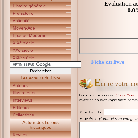
Evaluation ac
Histoire générale
0.0
/
Préhistoire
Antiquité
Moyen-Âge
Epoque Moderne
XIXè siècle
XXè siècle
XXIè siècle
Fiche du livre
Les Acteurs du Livre
E
crire votre c
Auteurs
Illustrateurs
Ecrivez votre avis sur
Dix battemen
Avant de nous envoyer votre commen
Interviews
Editeurs
Votre Pseudo
:
Collections
Votre Avis :
(Celui-ci sera enregist
Autour des fictions
historiques
Revues