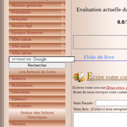
Histoire générale
Evaluation actuelle d
Préhistoire
Antiquité
0.0
/
Moyen-Âge
Epoque Moderne
XIXè siècle
XXè siècle
XXIè siècle
Fiche du livre
Les Acteurs du Livre
E
crire votre c
Auteurs
Illustrateurs
Ecrivez votre avis sur
Dieux grecs, 
Avant de nous envoyer votre commen
Interviews
Editeurs
Votre Pseudo
:
Collections
Votre Avis :
(Celui-ci sera enregist
Autour des fictions
historiques
Revues