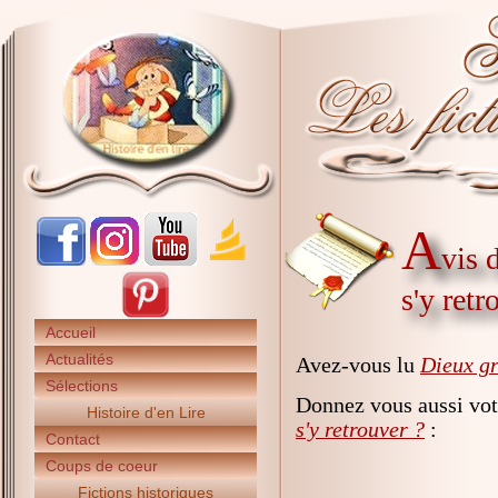
A
vis 
s'y retr
Accueil
Actualités
Avez-vous lu
Dieux gr
Sélections
Donnez vous aussi vot
Histoire d'en Lire
s'y retrouver ?
:
Contact
Coups de coeur
Fictions historiques