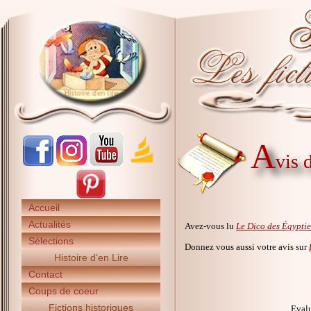
A
vis 
Accueil
Actualités
Avez-vous lu
Le Dico des Égypti
Sélections
Donnez vous aussi votre avis sur
Histoire d'en Lire
Contact
Coups de coeur
Fictions historiques
Evalu