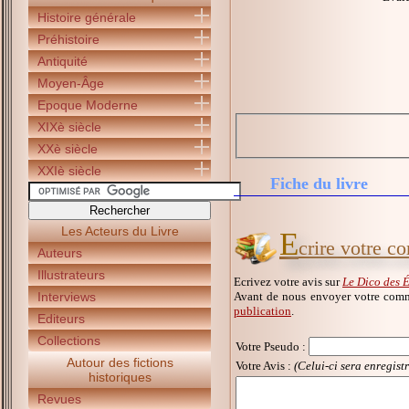
Histoire générale
Préhistoire
Antiquité
Moyen-Âge
Epoque Moderne
XIXè siècle
XXè siècle
XXIè siècle
Fiche du livre
Les Acteurs du Livre
E
crire votre c
Auteurs
Illustrateurs
Ecrivez votre avis sur
Le Dico des 
Avant de nous envoyer votre comm
Interviews
publication
.
Editeurs
Collections
Votre Pseudo
:
Autour des fictions
Votre Avis :
(Celui-ci sera enregist
historiques
Revues