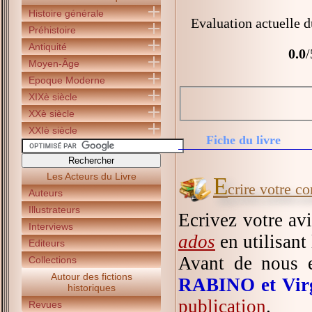
Histoire générale
Evaluation actuelle d
Préhistoire
Antiquité
0.0
/
Moyen-Âge
Epoque Moderne
XIXè siècle
XXè siècle
XXIè siècle
Fiche du livre
Les Acteurs du Livre
E
crire votre 
Auteurs
Illustrateurs
Ecrivez votre av
Interviews
ados
en utilisant
Editeurs
Avant de nous 
Collections
Autour des fictions
RABINO et Vir
historiques
publication
.
Revues