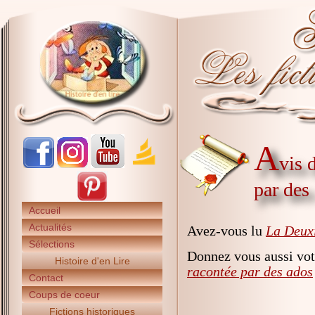
A
vis 
par des
Accueil
Actualités
Avez-vous lu
La Deux
Sélections
Donnez vous aussi vot
Histoire d'en Lire
racontée par des ados
Contact
Coups de coeur
Fictions historiques