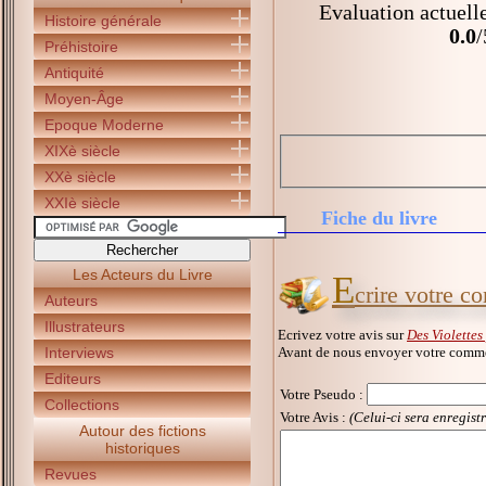
Evaluation actuell
Histoire générale
0.0
/
Préhistoire
Antiquité
Moyen-Âge
Epoque Moderne
XIXè siècle
XXè siècle
XXIè siècle
Fiche du livre
Les Acteurs du Livre
E
crire votre c
Auteurs
Illustrateurs
Ecrivez votre avis sur
Des Violettes
Avant de nous envoyer votre commen
Interviews
Editeurs
Votre Pseudo
:
Collections
Votre Avis :
(Celui-ci sera enregist
Autour des fictions
historiques
Revues