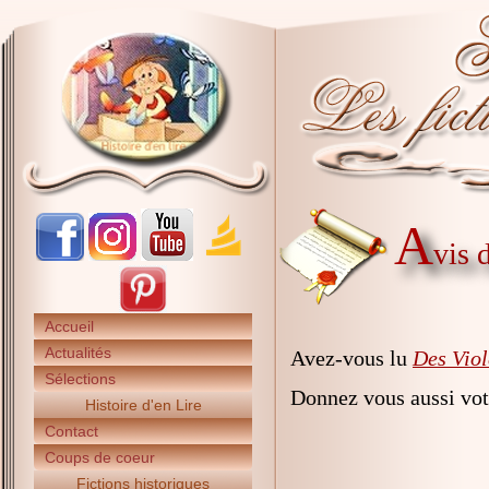
A
vis 
Accueil
Actualités
Avez-vous lu
Des Viol
Sélections
Donnez vous aussi vot
Histoire d'en Lire
Contact
Coups de coeur
Fictions historiques