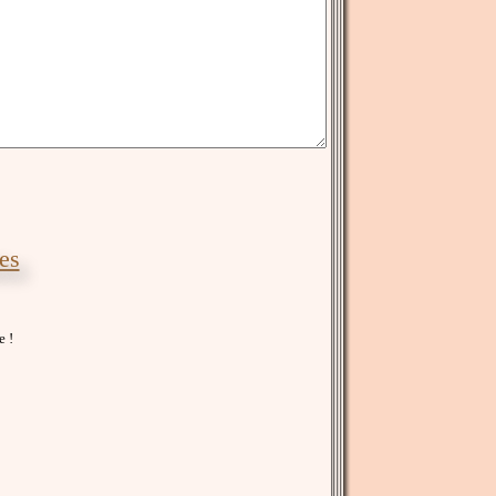
les
e !