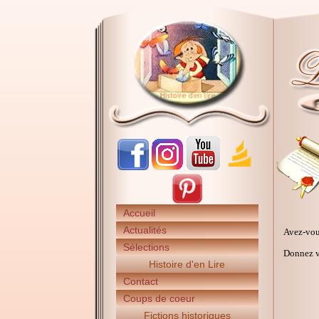
Accueil
Actualités
Avez-vou
Sélections
Donnez vo
Histoire d'en Lire
Contact
Coups de coeur
Fictions historiques