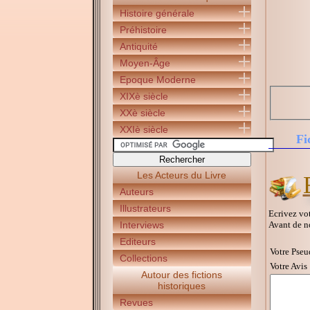
Histoire générale
Préhistoire
Antiquité
Moyen-Âge
Epoque Moderne
XIXè siècle
XXè siècle
XXIè siècle
Fi
Les Acteurs du Livre
Auteurs
Illustrateurs
Ecrivez vot
Avant de n
Interviews
Editeurs
Votre Pseu
Collections
Votre Avis 
Autour des fictions
historiques
Revues