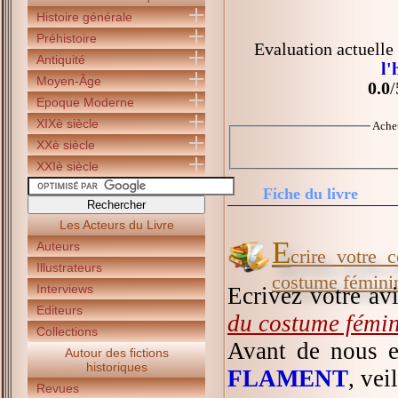
Histoire générale
Préhistoire
Evaluation actuelle
Antiquité
l'
Moyen-Âge
0.0
/
Epoque Moderne
XIXè siècle
Ache
XXè siècle
XXIè siècle
Fiche du livre
Les Acteurs du Livre
E
Auteurs
crire votre 
Illustrateurs
costume fémini
Interviews
Ecrivez votre av
Editeurs
du costume fémi
Collections
Avant de nous e
Autour des fictions
historiques
FLAMENT
, vei
Revues