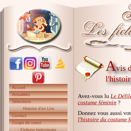
A
vis 
l'histo
Accueil
Actualités
Avez-vous lu
Le Défil
Sélections
costume féminin
?
Histoire d'en Lire
Donnez vous aussi vot
Contact
l'histoire du costume 
Coups de coeur
Fictions historiques