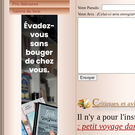
Prix littéraires
Votre Pseudo
:
Salons du livre
Votre Avis :
(Celui-ci sera enregist
C
ritiques et a
Il n'y a pour l'in
: petit voyage da