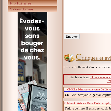
Prix littéraires
Salons du livre
C
ritiques et a
Il y a actuellement 2 avis de lecteu
Trier les avis sur
Dans Paris occ
19
1. CMKLa D&eacute;voreuse De Livres :
Un livre incroyable, génial, captiv
2. Miami : Avis sur Dans Paris occupé,
J'adore ce livre. Il est super cool. 