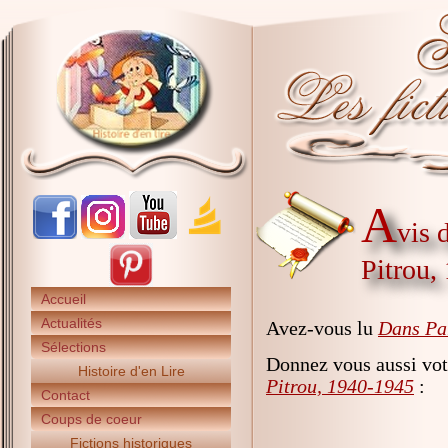
A
vis 
Pitrou,
Accueil
Actualités
Avez-vous lu
Dans Par
Sélections
Donnez vous aussi vot
Histoire d'en Lire
Pitrou, 1940-1945
:
Contact
Coups de coeur
Fictions historiques