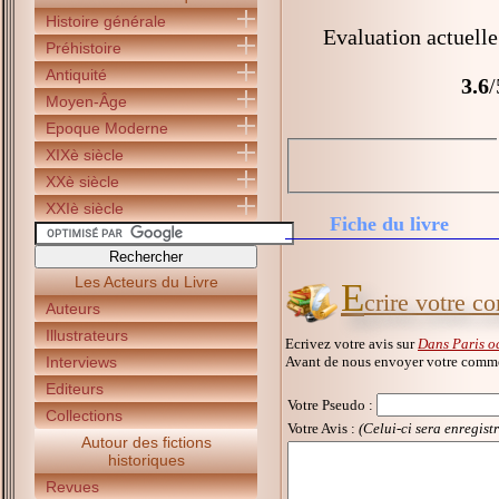
Histoire générale
Evaluation actuelle
Préhistoire
Antiquité
3.6
/
Moyen-Âge
Epoque Moderne
XIXè siècle
XXè siècle
XXIè siècle
Fiche du livre
Les Acteurs du Livre
E
crire votre c
Auteurs
Illustrateurs
Ecrivez votre avis sur
Dans Paris o
Avant de nous envoyer votre commen
Interviews
Editeurs
Votre Pseudo
:
Collections
Votre Avis :
(Celui-ci sera enregist
Autour des fictions
historiques
Revues