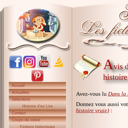
A
vis 
histoire
Accueil
Actualités
Avez-vous lu
Dans la 
Sélections
Donnez vous aussi vot
Histoire d'en Lire
histoire vraie)
:
Contact
Coups de coeur
Fictions historiques