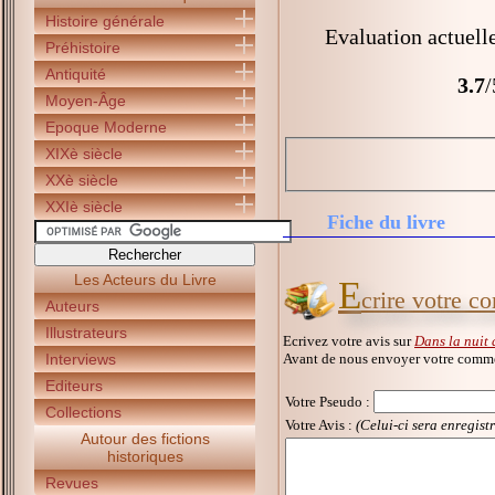
Histoire générale
Evaluation actuell
Préhistoire
Antiquité
3.7
/
Moyen-Âge
Epoque Moderne
XIXè siècle
XXè siècle
XXIè siècle
Fiche du livre
Les Acteurs du Livre
E
crire votre c
Auteurs
Illustrateurs
Ecrivez votre avis sur
Dans la nuit 
Avant de nous envoyer votre commen
Interviews
Editeurs
Votre Pseudo
:
Collections
Votre Avis :
(Celui-ci sera enregist
Autour des fictions
historiques
Revues