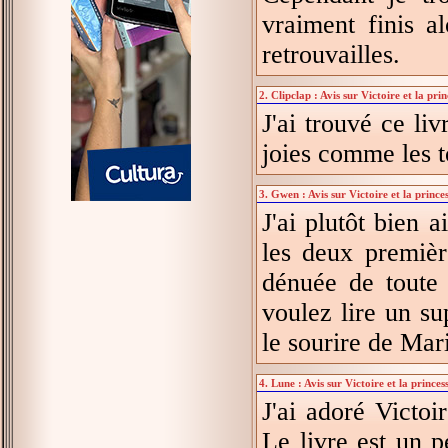
vraiment finis a
retrouvailles.
2. Clipclap : Avis sur Victoire et la pr
J'ai trouvé ce liv
joies comme les 
3. Gwen : Avis sur Victoire et la prince
J'ai plutôt bien a
les deux premièr
dénuée de toute 
voulez lire un su
le sourire de Mar
4. Lune : Avis sur Victoire et la prince
J'ai adoré Victoi
Le livre est un 