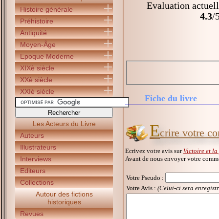
Evaluation actuell
Histoire générale
4.3
/
Préhistoire
Antiquité
Moyen-Âge
Epoque Moderne
XIXè siècle
XXè siècle
XXIè siècle
Fiche du livre
Les Acteurs du Livre
E
crire votre c
Auteurs
Illustrateurs
Ecrivez votre avis sur
Victoire et l
Avant de nous envoyer votre commen
Interviews
Editeurs
Votre Pseudo
:
Collections
Votre Avis :
(Celui-ci sera enregist
Autour des fictions
historiques
Revues