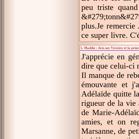
peu triste quand
&#279;tonn&#279
plus.Je remercie
ce super livre. C'
5. Maddie : Avis sur Victoire et la prin
J'apprécie en gé
dire que celui-ci
Il manque de reb
émouvante et j'
Adélaïde quitte 
rigueur de la vie
de Marie-Adélaïd
amies, et on reg
Marsanne, de peti