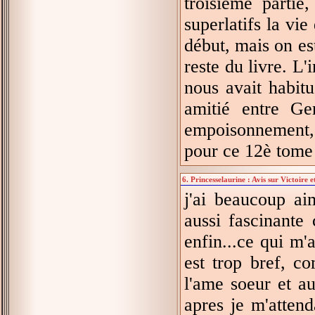
troisième parti
superlatifs la vi
début, mais on est
reste du livre. L
nous avait habitu
amitié entre Ge
empoisonnement, a
pour ce 12è tome
6. Princesselaurine : Avis sur Victoire 
j'ai beaucoup aim
aussi fascinante 
enfin...ce qui m'
est trop bref, c
l'ame soeur et au
apres je m'attend