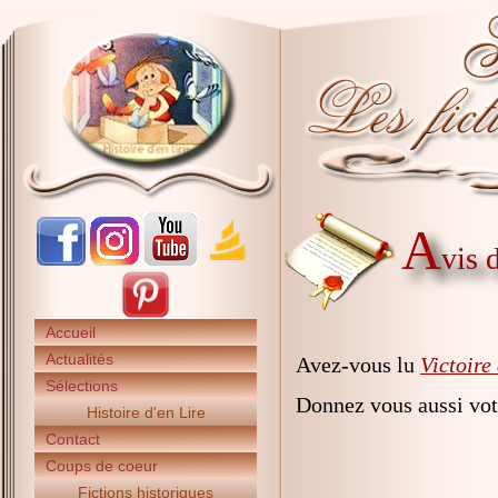
A
vis 
Accueil
Actualités
Avez-vous lu
Victoire
Sélections
Donnez vous aussi vot
Histoire d'en Lire
Contact
Coups de coeur
Fictions historiques