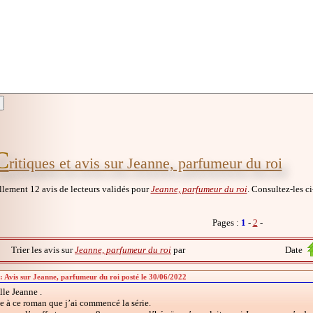
C
ritiques et avis sur Jeanne, parfumeur du roi
ellement 12 avis de lecteurs validés pour
Jeanne, parfumeur du roi
. Consultez-les ci
Pages :
1
-
2
-
Trier les avis sur
Jeanne, parfumeur du roi
par
Date
: Avis sur Jeanne, parfumeur du roi posté le 30/06/2022
le Jeanne .
e à ce roman que j’ai commencé la série.