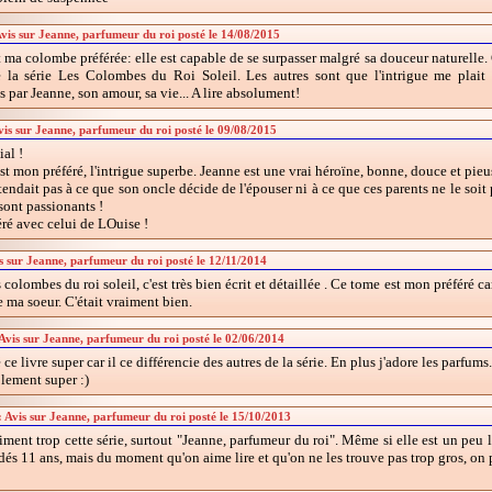
Avis sur Jeanne, parfumeur du roi posté le 14/08/2015
 ma colombe préférée: elle est capable de se surpasser malgré sa douceur naturelle.
e la série Les Colombes du Roi Soleil. Les autres sont que l'intrigue me plait 
 par Jeanne, son amour, sa vie... A lire absolument!
is sur Jeanne, parfumeur du roi posté le 09/08/2015
al !
t mon préféré, l'intrigue superbe. Jeanne est une vrai héroïne, bonne, douce et pieu
tendait pas à ce que son oncle décide de l'épouser ni à ce que ces parents ne le soit 
sont passionants !
ré avec celui de LOuise !
is sur Jeanne, parfumeur du roi posté le 12/11/2014
s colombes du roi soleil, c'est très bien écrit et détaillée . Ce tome est mon préféré ca
 ma soeur. C'était vraiment bien.
Avis sur Jeanne, parfumeur du roi posté le 02/06/2014
é ce livre super car il ce différencie des autres de la série. En plus j'adore les parfums.
lement super :)
 : Avis sur Jeanne, parfumeur du roi posté le 15/10/2013
iment trop cette série, surtout "Jeanne, parfumeur du roi". Même si elle est un peu
dés 11 ans, mais du moment qu'on aime lire et qu'on ne les trouve pas trop gros, on pe