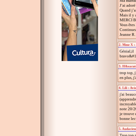
Ma marrain
J’ai adoré 
Quand j’ai 
Mais il y 
MERCI BE
Vous êtes 
Continuez 
Jeanne R.
2. Mme X : 
Génial,i
bravo&#1
3. H&eacute
trop top, j
en plus, j
4. Lili : Av
j'ai beau
(apprendre
incroyabl
note 20/2
je trouve
bonne lec
5. Audacieu
Trop top 