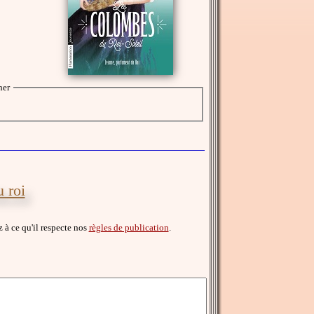
her
 roi
ez à ce qu'il respecte nos
règles de publication
.