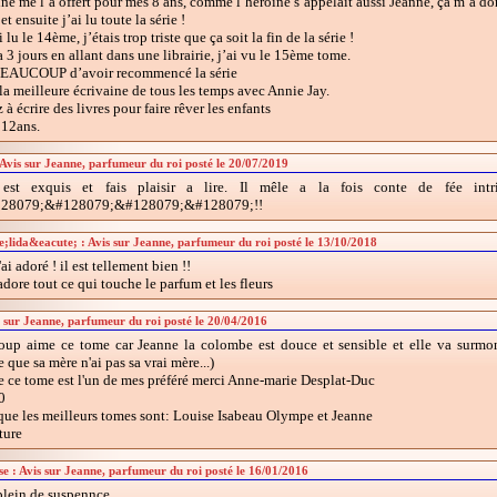
e me l’a offert pour mes 8 ans, comme l’héroïne s’appelait aussi Jeanne, ça m’a don
et ensuite j’ai lu toute la série !
lu le 14ème, j’étais trop triste que ça soit la fin de la série !
a 3 jours en allant dans une librairie, j’ai vu le 15ème tome.
AUCOUP d’avoir recommencé la série
la meilleure écrivaine de tous les temps avec Annie Jay.
à écrire des livres pour faire rêver les enfants
 12ans.
Avis sur Jeanne, parfumeur du roi posté le 20/07/2019
l est exquis et fais plaisir a lire. Il mêle a la fois conte de fée intr
28079;&#128079;&#128079;&#128079;!!
;lida&eacute; : Avis sur Jeanne, parfumeur du roi posté le 13/10/2018
'ai adoré ! il est tellement bien !!
'adore tout ce qui touche le parfum et les fleurs
is sur Jeanne, parfumeur du roi posté le 20/04/2016
coup aime ce tome car Jeanne la colombe est douce et sensible et elle va surmon
 que sa mère n'ai pas sa vrai mère...)
e ce tome est l'un de mes préféré merci Anne-marie Desplat-Duc
0
 que les meilleurs tomes sont: Louise Isabeau Olympe et Jeanne
ture
se : Avis sur Jeanne, parfumeur du roi posté le 16/01/2016
plein de suspennce