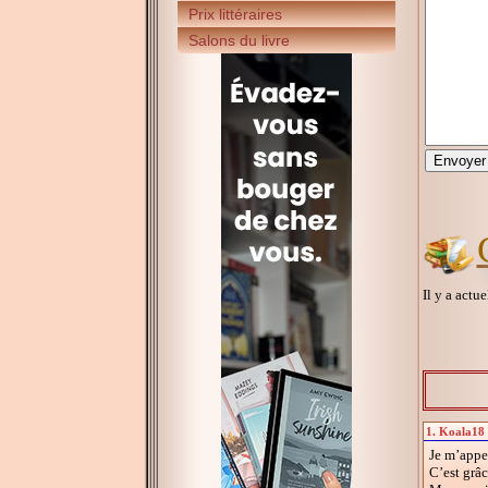
Prix littéraires
Salons du livre
Il y a actu
1. Koala18 
Je m’appel
C’est grâc