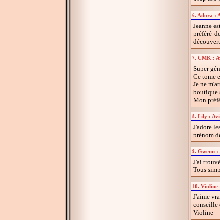
6. Adora : 
Jeanne est
préféré d
découverts
7. CMK : Av
Super géni
Ce tome es
Je ne m'at
boutique 
Mon préfé
8. Lily : Av
J'adore le
prénom de
9. Gwenn : 
J'ai trouv
Tous simp
10. Violine
J'aime vra
conseille 
Violine