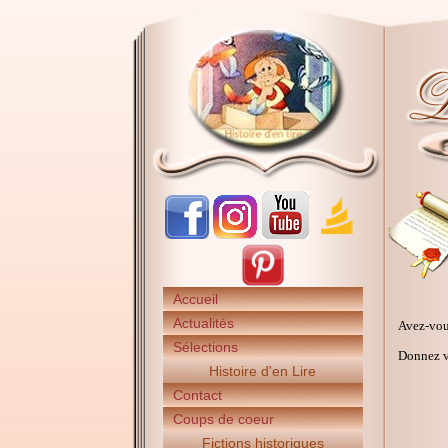
Accueil
Actualités
Avez-vou
Sélections
Donnez vo
Histoire d'en Lire
Contact
Coups de coeur
Fictions historiques