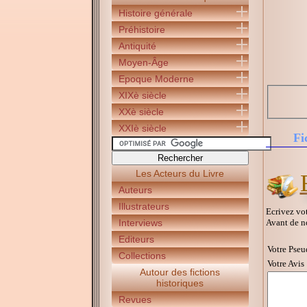
Histoire générale
Préhistoire
Antiquité
Moyen-Âge
Epoque Moderne
XIXè siècle
XXè siècle
XXIè siècle
Fi
Les Acteurs du Livre
Auteurs
Illustrateurs
Ecrivez vot
Avant de n
Interviews
Editeurs
Votre Pseu
Collections
Votre Avis 
Autour des fictions
historiques
Revues