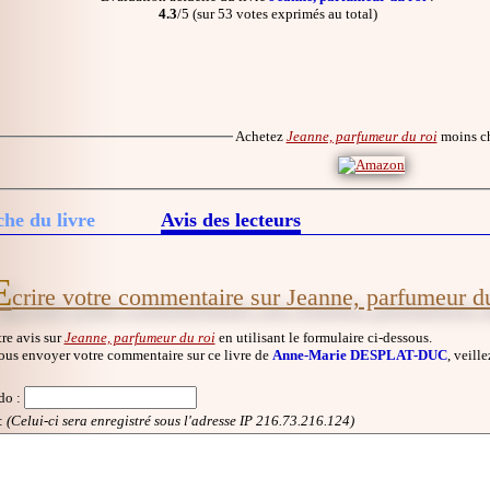
4.3
/5 (sur 53 votes exprimés au total)
Achetez
Jeanne, parfumeur du roi
moins c
che du livre
Avis des lecteurs
E
crire votre commentaire sur Jeanne, parfumeur du
re avis sur
Jeanne, parfumeur du roi
en utilisant le formulaire ci-dessous.
ous envoyer votre commentaire sur ce livre de
Anne-Marie DESPLAT-DUC
, veill
do
:
:
(Celui-ci sera enregistré sous l'adresse IP 216.73.216.124)