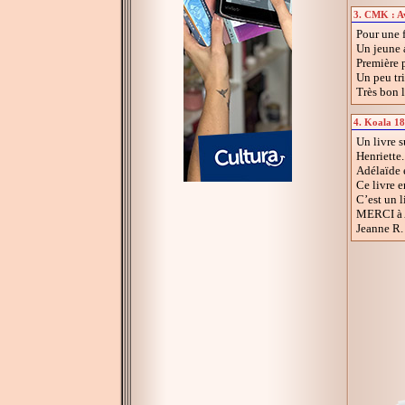
3. CMK : Avi
Pour une f
Un jeune a
Première p
Un peu tri
Très bon 
4. Koala 18 
Un livre s
Henriette.
Adélaïde e
Ce livre e
C’est un 
MERCI à 
Jeanne R. 