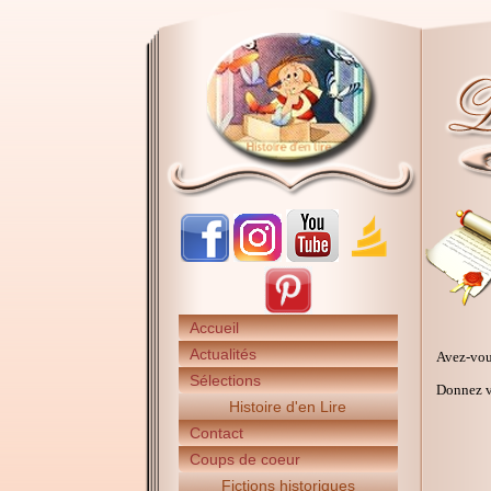
Accueil
Actualités
Avez-vou
Sélections
Donnez vo
Histoire d'en Lire
Contact
Coups de coeur
Fictions historiques