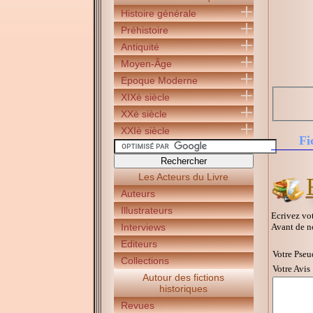
Histoire générale
Préhistoire
Antiquité
Moyen-Âge
Epoque Moderne
XIXè siècle
XXè siècle
XXIè siècle
Fi
Les Acteurs du Livre
Auteurs
Illustrateurs
Ecrivez vot
Avant de n
Interviews
Editeurs
Votre Pseu
Collections
Votre Avis 
Autour des fictions
historiques
Revues