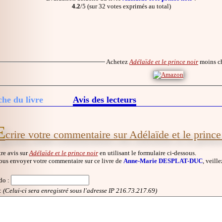
4.2
/5 (sur 32 votes exprimés au total)
Achetez
Adélaïde et le prince noir
moins c
che du livre
Avis des lecteurs
E
crire votre commentaire sur Adélaïde et le prince
re avis sur
Adélaïde et le prince noir
en utilisant le formulaire ci-dessous.
ous envoyer votre commentaire sur ce livre de
Anne-Marie DESPLAT-DUC
, veill
do
:
:
(Celui-ci sera enregistré sous l'adresse IP 216.73.217.69)