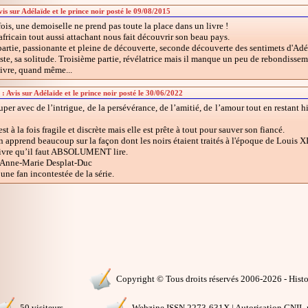
s sur Adélaïde et le prince noir posté le 09/08/2015
ois, une demoiselle ne prend pas toute la place dans un livre !
fricain tout aussi attachant nous fait découvrir son beau pays.
artie, passionante et pleine de découverte, seconde découverte des sentimets d'Adé
ste, sa solitude. Troisième partie, révélatrice mais il manque un peu de rebondisseme
livre, quand même...
: Avis sur Adélaïde et le prince noir posté le 30/06/2022
uper avec de l’intrigue, de la persévérance, de l’amitié, de l’amour tout en restant 
st à la fois fragile et discrète mais elle est prête à tout pour sauver son fiancé.
n apprend beaucoup sur la façon dont les noirs étaient traités à l'époque de Louis XI
livre qu’il faut ABSOLUMENT lire.
Anne-Marie Desplat-Duc
une fan incontestée de la série.
Copyright © Tous droits réservés 2006-2026 - Histoi
50 visiteurs
Webzine ISSN 2273-631X | Autorisation CNIL