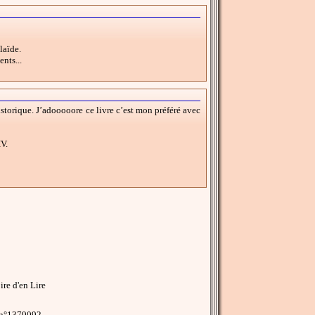
laïde.
nts...
historique. J’adooooore ce livre c’est mon préféré avec
V.
re d'en Lire
 n°1379092