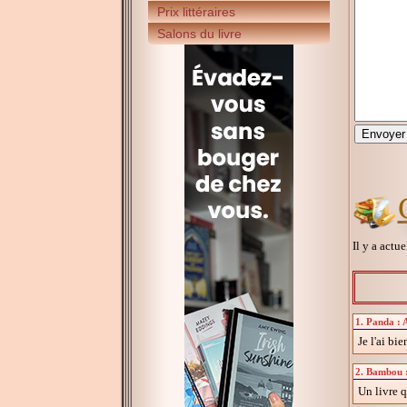
Prix littéraires
Salons du livre
Il y a actu
1. Panda : A
Je l'ai bi
2. Bambou : 
Un livre q