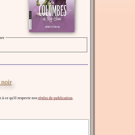
her
 noir
ez à ce qu'il respecte nos
règles de publication
.