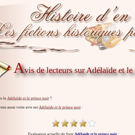
A
vis de lecteurs sur Adélaïde et le
s lu
Adélaïde et le prince noir
?
us aussi votre avis sur
Adélaïde et le prince noir
:
Evaluation actuelle du livre
Adélaïde et le prince noir
: