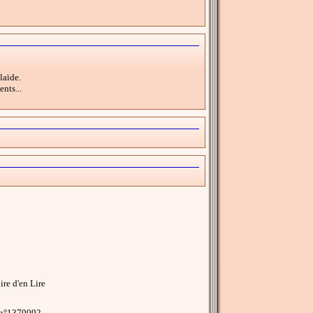
laïde.
nts...
re d'en Lire
 n°1379092