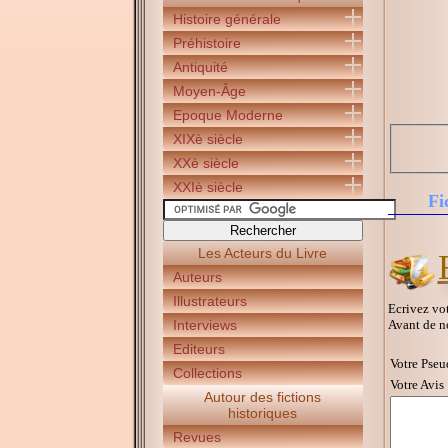
Histoire générale
Préhistoire
Antiquité
Moyen-Âge
Epoque Moderne
XIXè siècle
XXè siècle
XXIè siècle
Fi
Les Acteurs du Livre
Auteurs
Illustrateurs
Ecrivez vot
Avant de n
Interviews
Editeurs
Votre Pseu
Collections
Votre Avis 
Autour des fictions
historiques
Revues