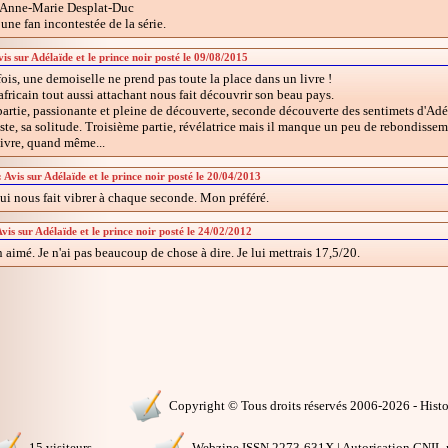
Anne-Marie Desplat-Duc
une fan incontestée de la série.
s sur Adélaïde et le prince noir posté le 09/08/2015
ois, une demoiselle ne prend pas toute la place dans un livre !
fricain tout aussi attachant nous fait découvrir son beau pays.
artie, passionante et pleine de découverte, seconde découverte des sentimets d'Adé
ste, sa solitude. Troisième partie, révélatrice mais il manque un peu de rebondisseme
livre, quand même...
Avis sur Adélaïde et le prince noir posté le 20/04/2013
ui nous fait vibrer à chaque seconde. Mon préféré.
vis sur Adélaïde et le prince noir posté le 24/02/2012
en aimé. Je n'ai pas beaucoup de chose à dire. Je lui mettrais 17,5/20.
Copyright © Tous droits réservés 2006-2026 - Histoi
15 visiteurs
Webzine ISSN 2273-631X | Autorisation CNIL