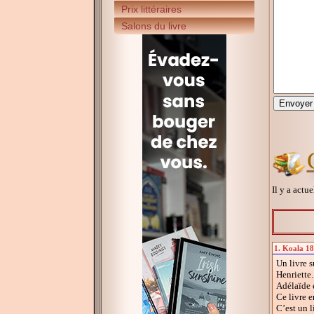
Prix littéraires
Salons du livre
Il y a actu
1. Koala 18 
Un livre s
Henriette.
Adélaïde e
Ce livre e
C’est un 