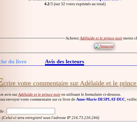
4.2
/5 (sur 32 votes exprimés au total)
Achetez
Adélaïde et le prince noir
moins c
che du livre
Avis des lecteurs
E
crire votre commentaire sur Adélaïde et le prince
re avis sur
Adélaïde et le prince noir
en utilisant le formulaire ci-dessous.
ous envoyer votre commentaire sur ce livre de
Anne-Marie DESPLAT-DUC
, veill
do
:
:
(Celui-ci sera enregistré sous l'adresse IP 216.73.216.244)