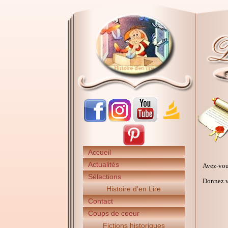
Accueil
Actualités
Avez-vou
Sélections
Donnez vo
Histoire d'en Lire
Contact
Coups de coeur
Fictions historiques