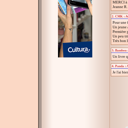
MERCI à 
Jeanne R. 
2. CMK : Avi
Pour une f
Un jeune a
Première p
Un peu tri
Très bon 
3. Bambou : 
Un livre q
4. Panda : A
Je l'ai bi