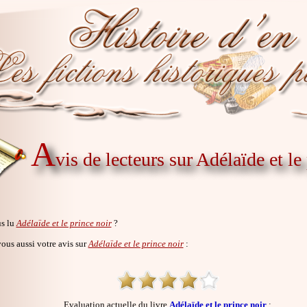
A
vis de lecteurs sur Adélaïde et le
s lu
Adélaïde et le prince noir
?
us aussi votre avis sur
Adélaïde et le prince noir
:
Evaluation actuelle du livre
Adélaïde et le prince noir
: