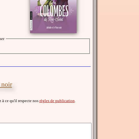
her
 noir
ez à ce qu'il respecte nos
règles de publication
.