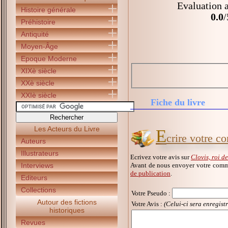
Evaluation a
Histoire générale
0.0
/
Préhistoire
Antiquité
Moyen-Âge
Epoque Moderne
XIXè siècle
XXè siècle
XXIè siècle
Fiche du livre
Les Acteurs du Livre
E
crire votre c
Auteurs
Illustrateurs
Ecrivez votre avis sur
Clovis, roi d
Avant de nous envoyer votre comme
Interviews
de publication
.
Editeurs
Collections
Votre Pseudo
:
Autour des fictions
Votre Avis :
(Celui-ci sera enregist
historiques
Revues