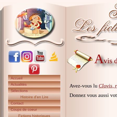
A
vis 
Accueil
Actualités
Avez-vous lu
Clovis, 
Sélections
Donnez vous aussi vot
Histoire d'en Lire
Contact
Coups de coeur
Fictions historiques