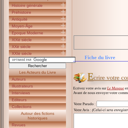
Histoire générale
Préhistoire
Antiquité
Moyen-Âge
Epoque Moderne
XIXè siècle
XXè siècle
XXIè siècle
Fiche du livre
Les Acteurs du Livre
E
crire votre 
Auteurs
Illustrateurs
Ecrivez votre avis sur
Le Masque
en
Avant de nous envoyer votre commen
Interviews
Editeurs
Votre Pseudo
:
Collections
Votre Avis :
(Celui-ci sera enregist
Autour des fictions
historiques
Revues