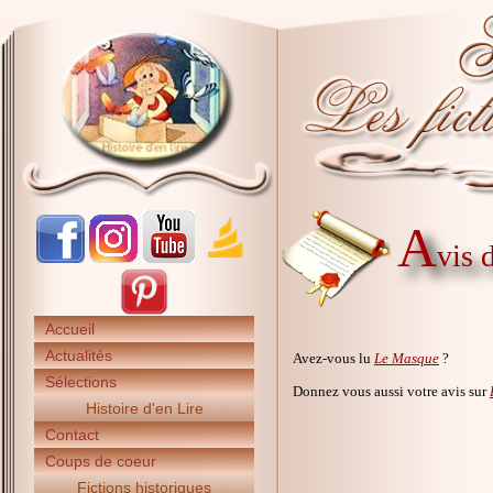
A
vis 
Accueil
Actualités
Avez-vous lu
Le Masque
?
Sélections
Donnez vous aussi votre avis sur
Histoire d'en Lire
Contact
Coups de coeur
Fictions historiques