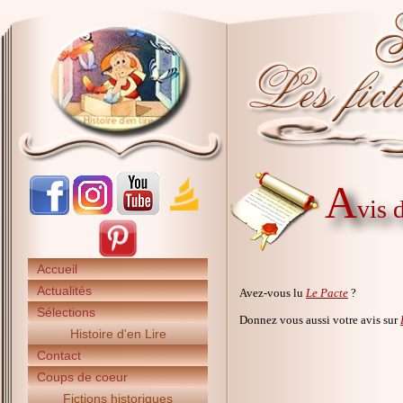
A
vis 
Accueil
Actualités
Avez-vous lu
Le Pacte
?
Sélections
Donnez vous aussi votre avis sur
Histoire d'en Lire
Contact
Coups de coeur
Fictions historiques