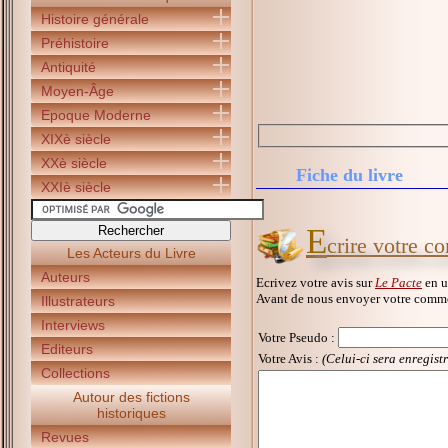
Histoire générale
Préhistoire
Antiquité
Moyen-Âge
Epoque Moderne
XIXè siècle
XXè siècle
Fiche du livre
XXIè siècle
E
crire votre c
Les Acteurs du Livre
Auteurs
Ecrivez votre avis sur
Le Pacte
en u
Avant de nous envoyer votre commen
Illustrateurs
Interviews
Votre Pseudo
:
Editeurs
Votre Avis :
(Celui-ci sera enregist
Collections
Autour des fictions
historiques
Revues