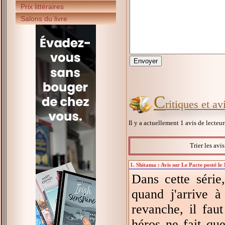
Prix littéraires
Salons du livre
C
ritiques et av
Il y a actuellement 1 avis de lecteu
Trier les avi
1. Shitama : Avis sur Le Pacte posté le
Dans cette série,
quand j'arrive à
revanche, il fau
héros ne fait que