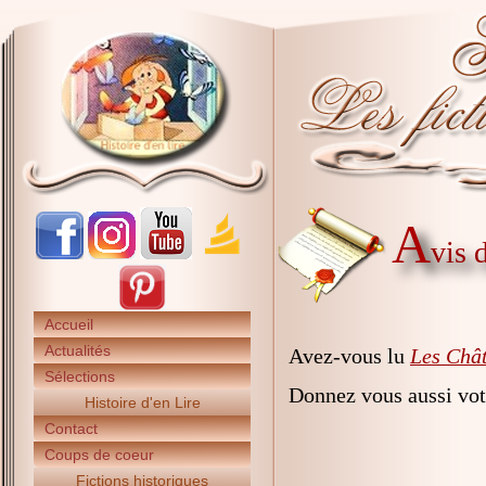
A
vis 
Accueil
Actualités
Avez-vous lu
Les Chât
Sélections
Donnez vous aussi vot
Histoire d'en Lire
Contact
Coups de coeur
Fictions historiques