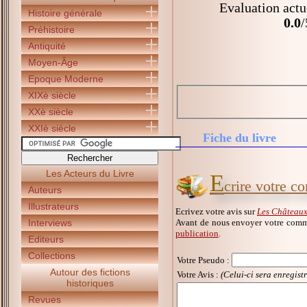
Evaluation actu
Histoire générale
0.0
/
Préhistoire
Antiquité
Moyen-Âge
Epoque Moderne
XIXè siècle
XXè siècle
XXIè siècle
Fiche du livre
Les Acteurs du Livre
E
crire votre c
Auteurs
Illustrateurs
Ecrivez votre avis sur
Les Châteaux 
Avant de nous envoyer votre comme
Interviews
publication
.
Editeurs
Collections
Votre Pseudo
:
Autour des fictions
Votre Avis :
(Celui-ci sera enregist
historiques
Revues