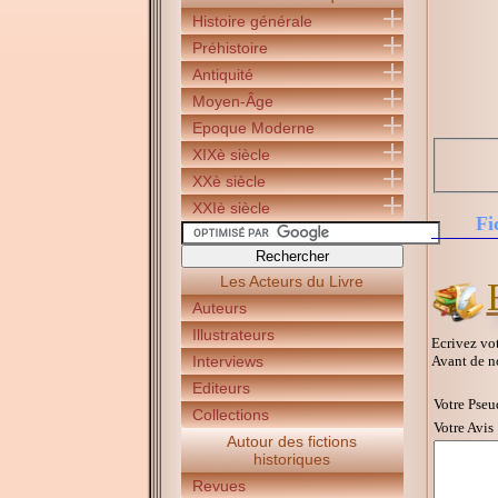
Histoire générale
Préhistoire
Antiquité
Moyen-Âge
Epoque Moderne
XIXè siècle
XXè siècle
XXIè siècle
Fi
Les Acteurs du Livre
Auteurs
Illustrateurs
Ecrivez vot
Avant de n
Interviews
Editeurs
Votre Pseu
Collections
Votre Avis 
Autour des fictions
historiques
Revues