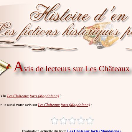
A
vis de lecteurs sur Les Châteaux
s lu
Les Châteaux forts (Magdalena)
?
us aussi votre avis sur
Les Châteaux forts (Magdalena)
:
Evaluation actuelle du livre
Les Châteaux forts (Magdalena)
: