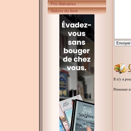
Prix littéraires
Salons du livre
Il n'y a po
Personne n'