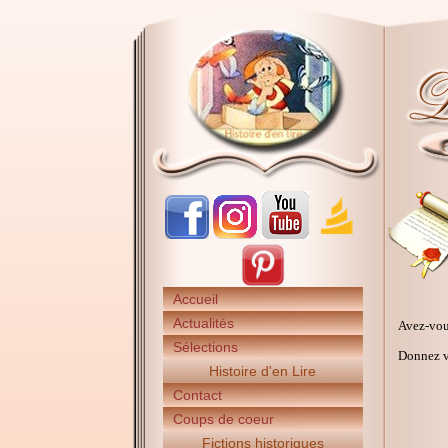
Accueil
Actualités
Avez-vou
Sélections
Donnez vo
Histoire d'en Lire
Contact
Coups de coeur
Fictions historiques