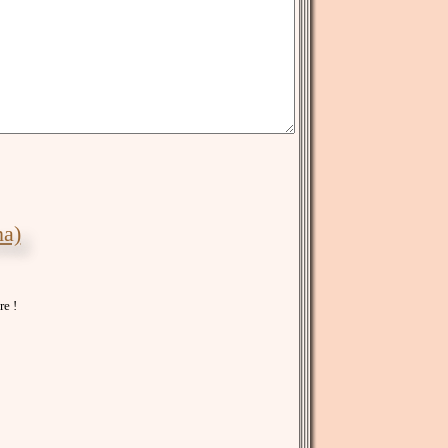
na)
re !